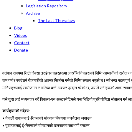
Legislation Repository
Archive
The Last Thursdays
Blog
Videos
Contact
Donate
वर्तमान समयमा सिटी रिक्सा तराईका सहरहरूमा लाखौँ मानिसहरूको निम्ति आम्दानीको स्रोत 
कम गर्न र स्वदेशमै रोजगारीको अवसर सिर्जना गर्नको निम्ति सफल भएको छ
l
सबैभन्दा महत्वपूर
मानिसहरूलाई स्वरोजगार र मालिक बन्ने अवसर प्रदान गरेको छ
,
जसले उनीहरूको
आत्म
सम्मा
यसै
कुरा लाई मध्यनजर गर्दै विकल्प-एन अल्टरनेटिभले यस भिडियो प्रतियोगिता संचालन गर्न ला
कार्यक्रमको उदेश्य:
•
नेपाली समाजमा ई-रिक्साको योगदान
बिषयमा
जनचेतना जगाउन
•
युवाहरुलाई
ई-रिक्साको योगदान
को
छलफलमा सहभागी गराउन