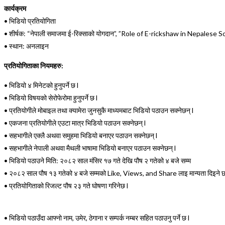
कार्यक्रम
•
भिडियो प्रतियोगिता
•
शीर्षक: “
नेपाली समाजमा ई-रिक्साको योगदान
”
,
”
Role of E-rickshaw in Nepalese So
•
स्थान: अनलाइन
प्रतियोगिताका नियमहरु
:
•
भिडियो ४ मिनेटको हुनुपर्ने छ
l
•
भिडियो विषयको सेरोफेरोमा हुनुपर्ने छ
l
•
प्रतियोगीले मोबाइल तथा क्यामेरा जुनसुकै माध्यमबाट भिडियो पठाउन सक्नेछन्
l
•
एकजना प्रतियोगीले एउटा मात्र भिडियो पठाउन सक्नेछन्
l
•
सहभागीले एक्लै अथवा समुहमा भिडियो बनाएर पठाउन सक्नेछन्
l
•
सहभागीले नेपाली अथवा मैथली भाषामा भिडियो बनाएर पठाउन सक्नेछन्
l
•
भिडियो पठाउने मिति
:
२०८२ साल मंसिर १७ गते देखि पौष २ गतेको ४ बजे सम्म
•
२०८२ साल पौष १३ गतेको ४ बजे सम्मको
Like, Views, and Share
लाइ मान्यता दिइने 
•
प्रतियोगिताको रिजल्ट पौष २३ गते घोषणा गरिनेछ
l
•
भिडियो पठाउँदा आफ्नो नाम
,
उमेर
,
ठेगाना र सम्पर्क नम्बर सहित पठाउनु पर्ने छ
l