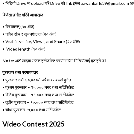
•
भिडियो
Drive
मा
upload
गरि
Drive
को
link
इमेल
pawanka
fle39@gmail.com
अ
बिजेता छनौट गरिने आधारहरु
•
बिषयबस्तु
(
५० अंक
)
•
नबिन सोच र सृजनशीलता
(
२० अंक
)
• Visibility- Like, Views, and Share (
२० अंक
)
•
Video length (
१० अंक
)
Note:
अटो लाइक र फेक इन्गेजमेन्ट प्रयोग गरेमा भिडियोलाई हटाइने छ
l
पुरस्कार तथा प्रमाणपत्र
•
पुरस्कार राशी ६०
,
०००
/-
रुपैया बराबरको हुनेछ
•
प्रथम पुरस्कार – २५,००० नगद तथा सर्टिफिकेट
•
दितिय पुरस्कार – १
८
,००० नगद तथा सर्टिफिकेट
•
तृतीय पुरस्कार – १०,००० नगद तथा सर्टिफिकेट
•
चौथो पुरस्कार-
७,०
०० तथा सर्टिफिकेट
Video Contest 2025